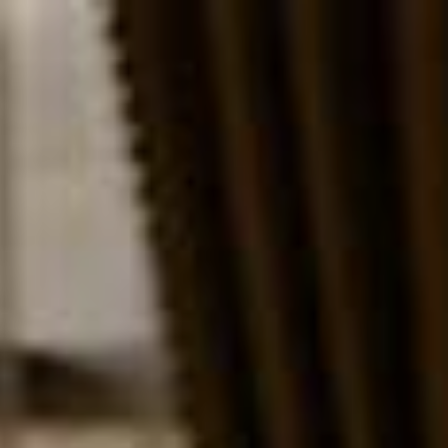
Ski
t
conten