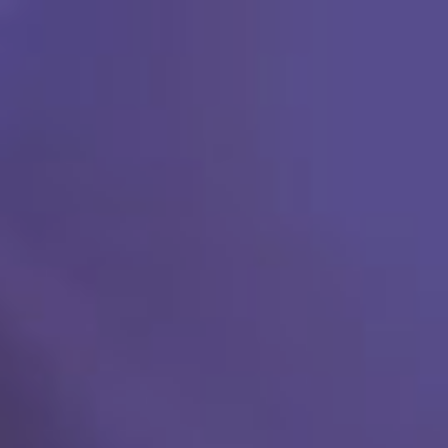
Ski
t
conten