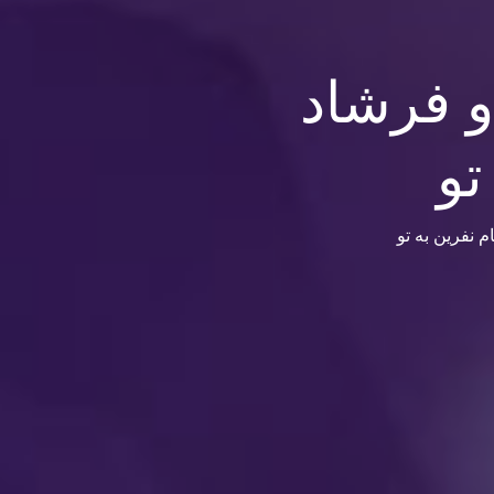
و فرشاد
تو
م نفرین به تو