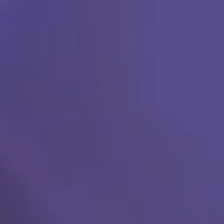
Ski
t
conten