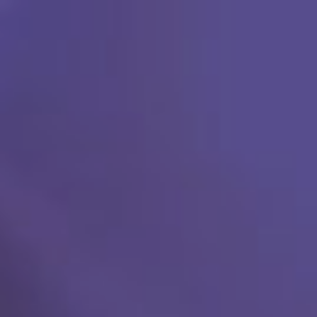
Ski
t
conten