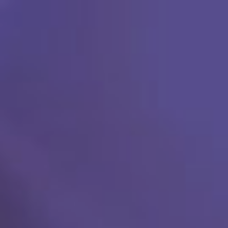
Ski
t
conten