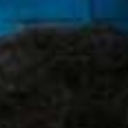
Ski
t
conten