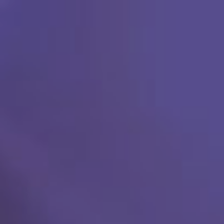
Ski
t
conten