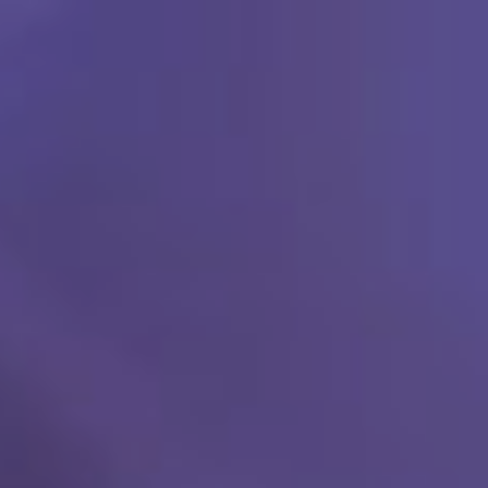
Ski
t
conten