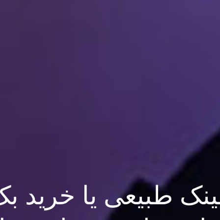
نک طبیعی یا خرید بک