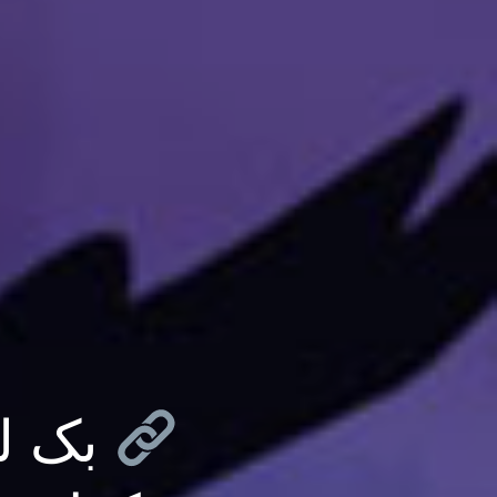
بک لی