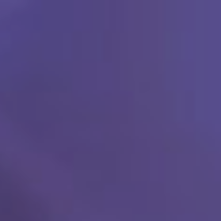
Ski
t
conten