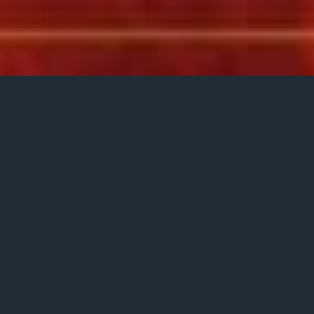
Posted
تیر ۹, ۱۳۹۹
on
متن آهنگ نگار من وحید دهقانی
هر ثانیه گم میشوم در چشم برمودای تو
دیوانه ام دیوانه ی چشمان
ب
ی همتای تو
از ما دل و دین برده ای معشوقه ی عاشق کشم
درمان دردم گر تویی در اوج بیماری خوشم
یار و نگار من عمری کنار من بمان تو ای همه غرورم
جان دوباره ای ماه و ستاره ای در آسمان سوت و کورم