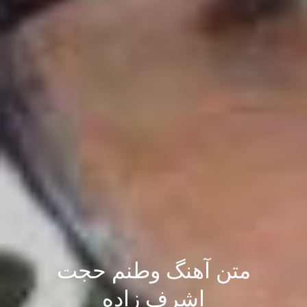
متن آهنگ وطنم حجت
اشرف زاده