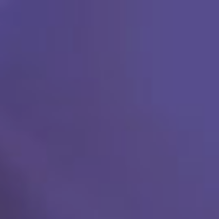
Ski
t
conten