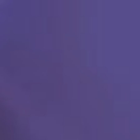
Ski
t
conten