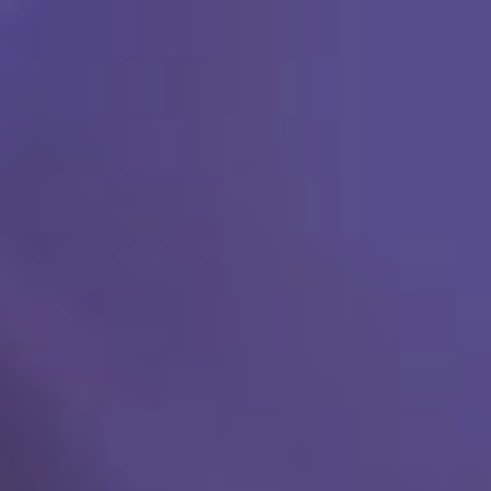
Ski
t
conten