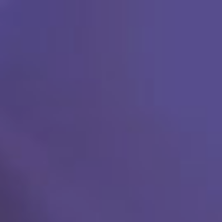
Ski
t
conten