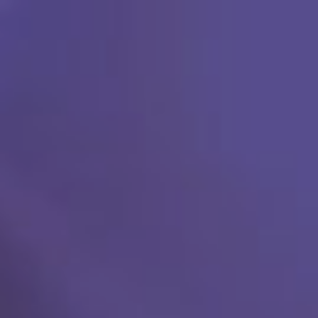
Ski
t
conten