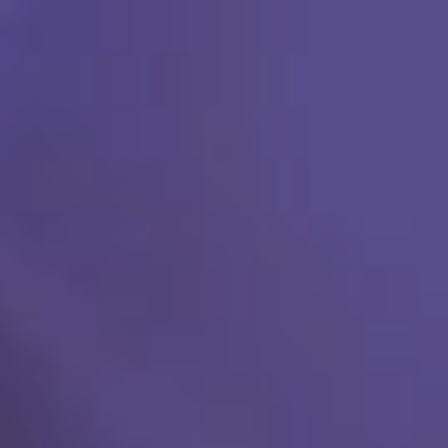
Ski
t
conten