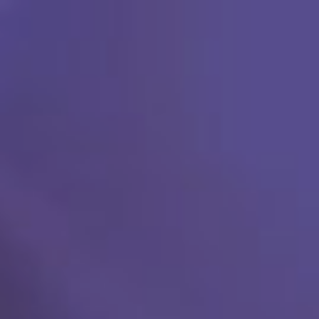
Ski
t
conten