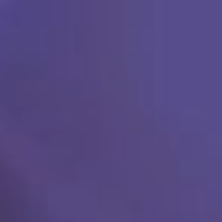
Ski
t
conten