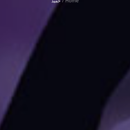
حمید
Home