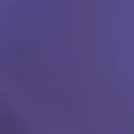
Ski
t
conten