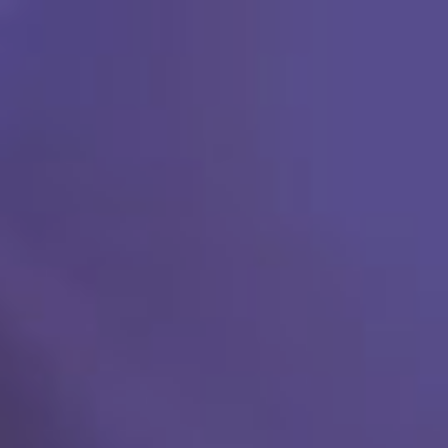
Ski
t
conten