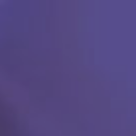
Ski
t
conten