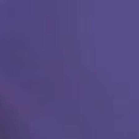
Ski
t
conten