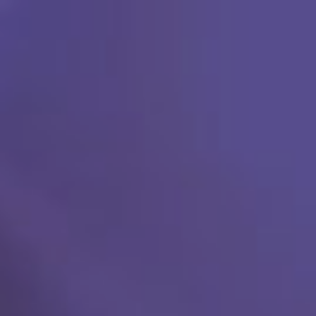
Ski
t
conten