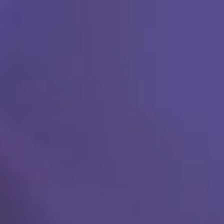
Ski
t
conten