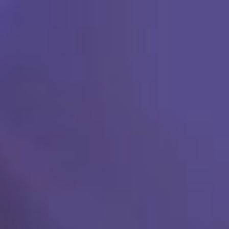
Ski
t
conten