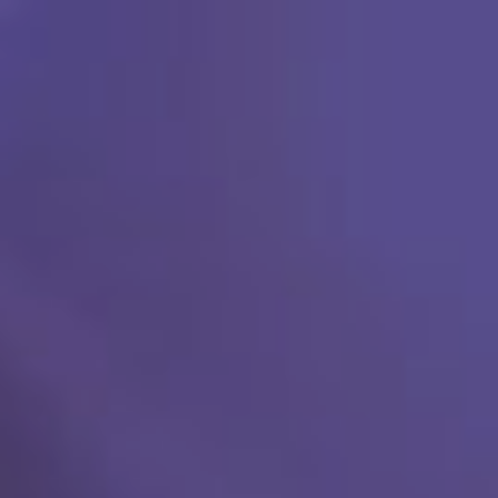
Ski
t
conten