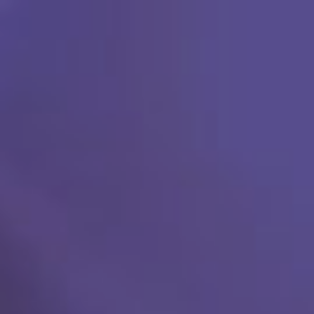
Ski
t
conten