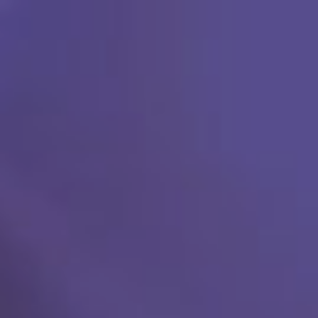
Ski
t
conten